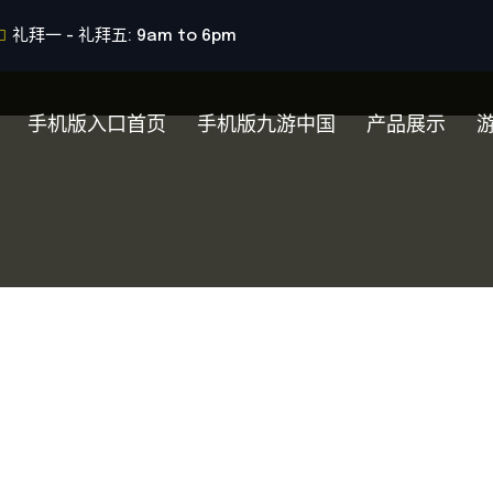
礼拜一 - 礼拜五: 9am to 6pm
手机版入口首页
手机版九游中国
产品展示
游戏动态
首页
游戏动态