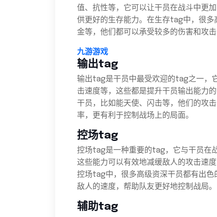
值、抗性等，它可以让干员在战斗中更加
供更好的生存能力。在生存tag中，很
金等，他们都可以承受较多的伤害和攻击
九游游戏
输出tag
输出tag是干员中最受欢迎的tag之一
击速度等，这些都是提升干员输出能力的
干员，比如能天使、闪击等，他们的攻击
率，更有利于控制战场上的局面。
控场tag
控场tag是一种重要的tag，它与干员
这些能力可以有效地减缓敌人的攻击速度
控场tag中，很多高级资深干员都有出
敌人的速度，帮助队友更好地控制战局。
辅助tag