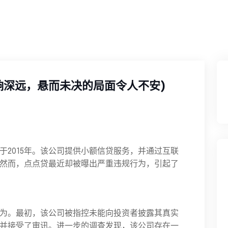
响深远，悬而未决的局面令人不安)
于2015年。该公司提供小额信贷服务，并通过互联
然而，点点贷最近却被曝出严重违规行为，引起了
为。最初，该公司被指控未能向投资者披露其真实
并接受了审讯。进一步的调查发现，该公司存在一