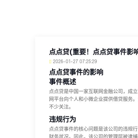
点点贷(重要！点点贷事件影
2026-01-27 07:25:29
点点贷事件的影响
事件概述
点点贷是中国一家互联网金融公司，成立
网平台向个人和小微企业提供借贷服务。
不少关注。
违规行为
点点贷事件的核心问题是该公司的违规行
财务状况。因此，该公司的管理层被逮捕