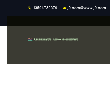
13594780379
j9·com@www.j9.com