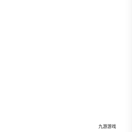
联系方式
安顺市沉味区232号
13594780379
j9·com@www.j9.com
礼拜一 - 礼拜五: 9.00am-4.00pm
Copyright © 2026 - All Rights Reserved
九游游戏
.