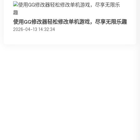
使用GG修改器轻松修改单机游戏，尽享无限乐趣
2026-04-13 14:32:34
九游(中国)官方网站 - 九游9YOU唯一指
定正版官网
Welcome访问✔九游攻略推荐【导航：baidu典ag】九游中
国2026最新版官网,登录,入口,手机版网址（j9-cn-