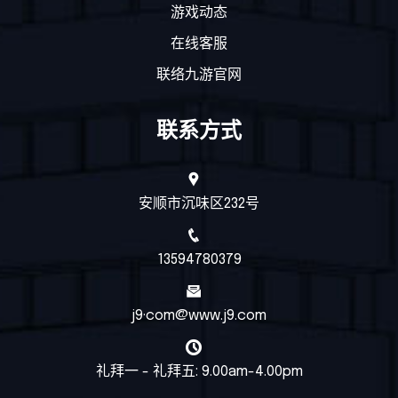
游戏动态
在线客服
联络九游官网
联系方式
安顺市沉味区232号
13594780379
j9·com@www.j9.com
礼拜一 - 礼拜五: 9.00am-4.00pm