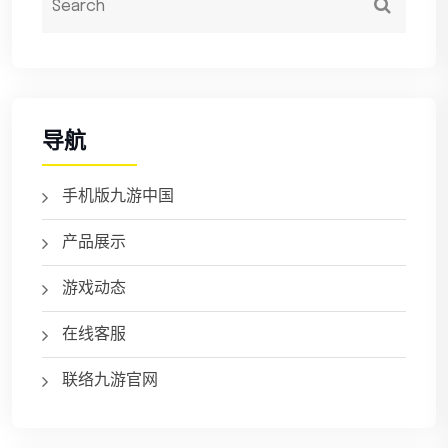
导航
手机版九游中国
产品展示
游戏动态
在线客服
联络九游官网