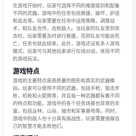
在游戏开始时，玩家可选择不同的难度级别和配备
不同的武器。游戏中的任务包括救援，破坏，护送
和追击等。玩家需要在任务中运用策略，调整战
术，和队友合作，击败敌人。当玩家的队友受到攻
击时，玩家需要及时进行救援，否则队友可能会死
亡，任务也就此结束。此外，游戏还设有多人游戏
模式，玩家可与其他玩家进行在线对战，体验不同
的游戏玩法。
游戏特点
游戏的主要特点是高质量的图形和真实的武器模
拟。玩家可以使用不同的武器，包括手枪，狙击步
枪，机枪和火箭筒等，并且每一种武器都有着不同
的特点和功能。游戏中的各个任务场景也非常的丰
富，包括丛林，山谷，城市和军事基地等。同时，
游戏中的敌人也十分具有挑战性，玩家需要施展自
己的智慧才能击败他们。