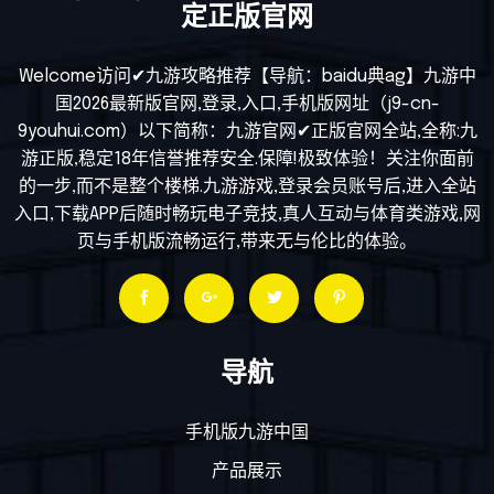
定正版官网
Welcome访问✔九游攻略推荐【导航：baidu典ag】九游中
国2026最新版官网,登录,入口,手机版网址（j9-cn-
9youhui.com）以下简称：九游官网✔正版官网全站,全称:九
游正版,稳定18年信誉推荐安全.保障!极致体验！关注你面前
的一步,而不是整个楼梯.九游游戏,登录会员账号后,进入全站
入口,下载APP后随时畅玩电子竞技,真人互动与体育类游戏,网
页与手机版流畅运行,带来无与伦比的体验。
导航
手机版九游中国
产品展示