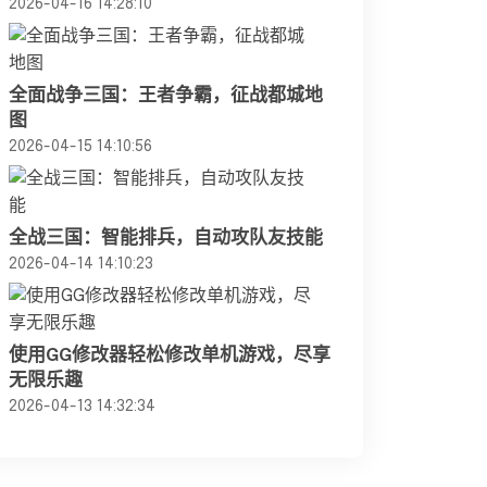
2026-04-16 14:28:10
全面战争三国：王者争霸，征战都城地
图
2026-04-15 14:10:56
全战三国：智能排兵，自动攻队友技能
2026-04-14 14:10:23
使用GG修改器轻松修改单机游戏，尽享
无限乐趣
2026-04-13 14:32:34