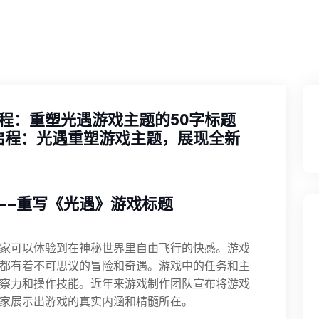
程：重塑光遇游戏主题的50字标题
启程：光遇重塑游戏主题，展现全新
——重写《光遇》游戏标题
家可以体验到在神秘世界里自由飞行的快感。游戏
都有着不可思议的冒险和奇遇。游戏中的任务和主
察力和操作技能。近年来游戏制作团队宣布将游戏
家展示出游戏的真实内涵和精髓所在。