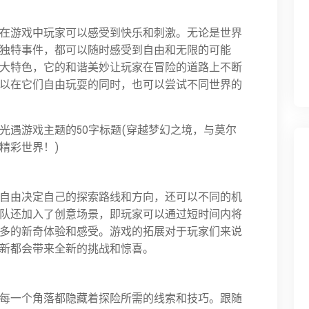
在游戏中玩家可以感受到快乐和刺激。无论是世界
独特事件，都可以随时感受到自由和无限的可能
大特色，它的和谐美妙让玩家在冒险的道路上不断
以在它们自由玩耍的同时，也可以尝试不同世界的
自由决定自己的探索路线和方向，还可以不同的机
队还加入了创意场景，即玩家可以通过短时间内将
多的新奇体验和感受。游戏的拓展对于玩家们来说
新都会带来全新的挑战和惊喜。
每一个角落都隐藏着探险所需的线索和技巧。跟随