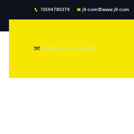
13594780379
j9·com@www.j9.com