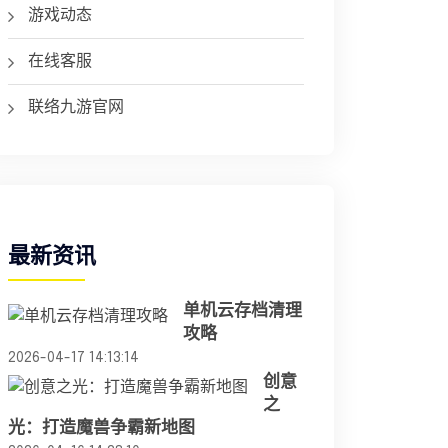
游戏动态
在线客服
联络九游官网
最新资讯
单机云存档清理
攻略
2026-04-17 14:13:14
创意
之
光：打造魔兽争霸新地图