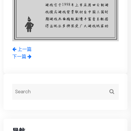
上一篇
下一篇