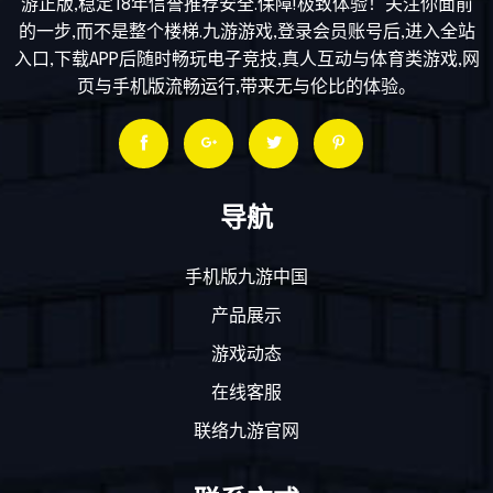
游正版,稳定18年信誉推荐安全.保障!极致体验！关注你面前
的一步,而不是整个楼梯.九游游戏,登录会员账号后,进入全站
入口,下载APP后随时畅玩电子竞技,真人互动与体育类游戏,网
页与手机版流畅运行,带来无与伦比的体验。
导航
手机版九游中国
产品展示
游戏动态
在线客服
联络九游官网