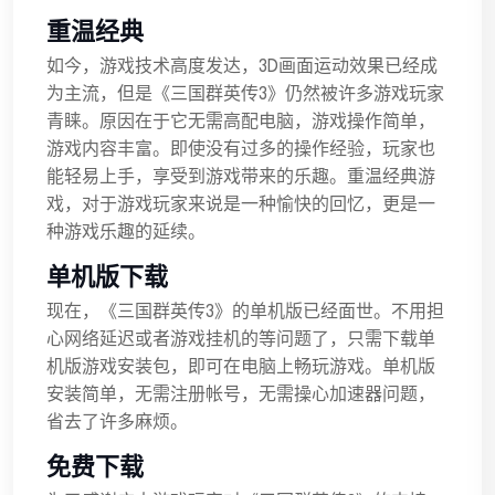
重温经典
如今，游戏技术高度发达，3D画面运动效果已经成
为主流，但是《三国群英传3》仍然被许多游戏玩家
青睐。原因在于它无需高配电脑，游戏操作简单，
游戏内容丰富。即使没有过多的操作经验，玩家也
能轻易上手，享受到游戏带来的乐趣。重温经典游
戏，对于游戏玩家来说是一种愉快的回忆，更是一
种游戏乐趣的延续。
单机版下载
现在，《三国群英传3》的单机版已经面世。不用担
心网络延迟或者游戏挂机的等问题了，只需下载单
机版游戏安装包，即可在电脑上畅玩游戏。单机版
安装简单，无需注册帐号，无需操心加速器问题，
省去了许多麻烦。
免费下载