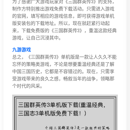
为了感谢广大游戏玩家对《三国群英传3》的支持，
制作方特别推出游戏免费下载活动。只需进入游戏
的官网，填写相应的游戏信息，即可获得游戏单机
版安装包的下载地址。所以，现在就赶紧行动起
来，下载免费版的《三国群英传3》，重温这款经典
游戏，让自己沉浸其中。
九游游戏
总之，《三国群英传3》单机版是一款让人久久不能
忘怀的策略类游戏，不论是想要重温经典还是了解
中国三国历史，它都是不容错过的。现在，只需享
受游戏带来的良久之感，畅叙当年的战争，领略那
个时代的风采。