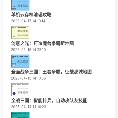
单机云存档清理攻略
2026-04-17 14:13:14
创意之光：打造魔兽争霸新地图
2026-04-16 14:28:10
全面战争三国：王者争霸，征战都城地图
2026-04-15 14:10:56
全战三国：智能排兵，自动攻队友技能
2026-04-14 14:10:23