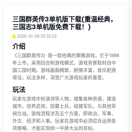
三国群英传3单机版下载(重温经典，
三国志3单机版免费下载！)
2026-01-09 05:32:03
介绍
《三国群英传3》是一款经典的策略游戏，它于1998
年上市，采用回合制游戏模式，游戏背景取材自中
国三国时期。游戏画面精致，剧情丰富，音乐配搭
得当，玩法多样，深受广大游戏玩家的喜爱。
玩法
玩家在游戏中扮演领导人物，搜集各种资源，建造
城市，培养武将，招募士兵，组建军队，与其他军
阀交战。游戏流程涉及五个方面，即政治、军事、
外交、经济和人事。玩家在游戏中必须综合运用各
项策略，才能实现统一中原大业的目标。