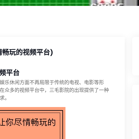
情畅玩的视频平台)
频平台
娱乐休闲方面不再局限于传统的电视、电影等形
在众多的视频平台中，三毛影院的出现提供了一种
求。