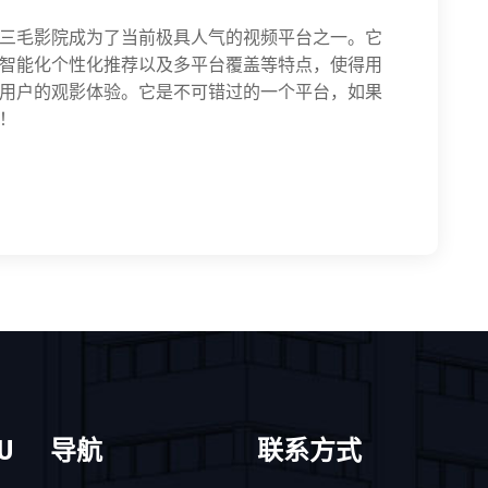
三毛影院成为了当前极具人气的视频平台之一。它
智能化个性化推荐以及多平台覆盖等特点，使得用
用户的观影体验。它是不可错过的一个平台，如果
！
U
导航
联系方式