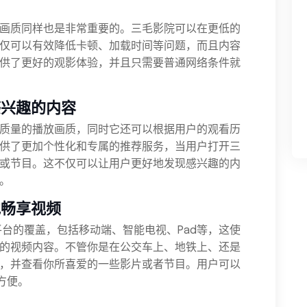
画质同样也是非常重要的。三毛影院可以在更低的
仅可以有效降低卡顿、加载时间等问题，而且内容
供了更好的观影体验，并且只需要普通网络条件就
感兴趣的内容
质量的播放画质，同时它还可以根据用户的观看历
供了更加个性化和专属的推荐服务，当用户打开三
或节目。这不仅可以让用户更好地发现感兴趣的内
。
地畅享视频
平台的覆盖，包括移动端、智能电视、Pad等，这使
的视频内容。不管你是在公交车上、地铁上、还是
，并查看你所喜爱的一些影片或者节目。用户可以
方便。