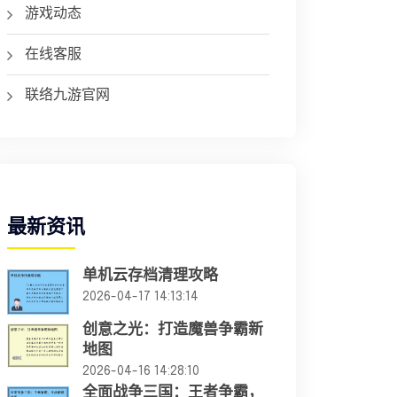
游戏动态
在线客服
联络九游官网
最新资讯
单机云存档清理攻略
2026-04-17 14:13:14
创意之光：打造魔兽争霸新
地图
2026-04-16 14:28:10
全面战争三国：王者争霸，