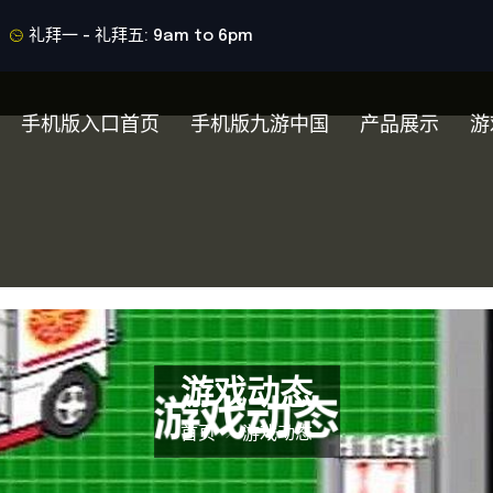
礼拜一 - 礼拜五: 9am to 6pm
手机版入口首页
手机版九游中国
产品展示
游
游戏动态
首页
游戏动态