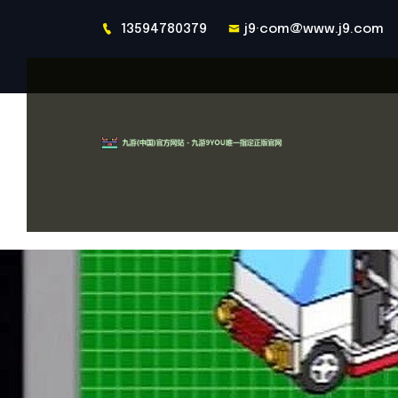
13594780379
j9·com@www.j9.com