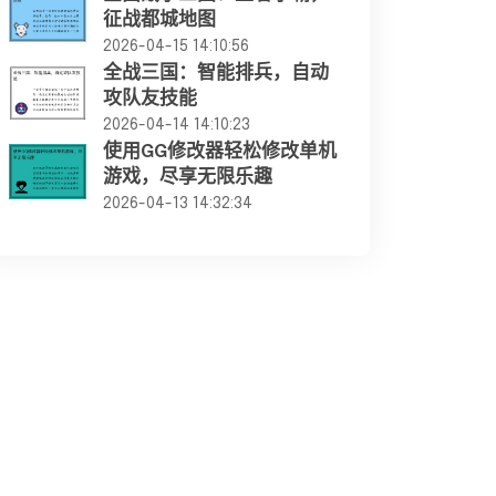
征战都城地图
2026-04-15 14:10:56
全战三国：智能排兵，自动
攻队友技能
2026-04-14 14:10:23
使用GG修改器轻松修改单机
游戏，尽享无限乐趣
2026-04-13 14:32:34