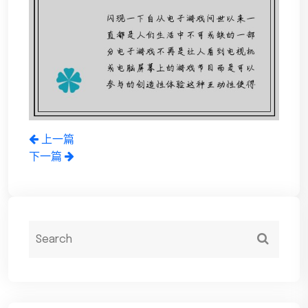
上一篇
下一篇