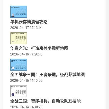
单机云存档清理攻略
2026-04-17 14:13:14
创意之光：打造魔兽争霸新地图
2026-04-16 14:28:10
全面战争三国：王者争霸，征战都城地图
2026-04-15 14:10:56
全战三国：智能排兵，自动攻队友技能
2026-04-14 14:10:23