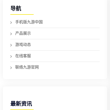
导航
手机版九游中国
产品展示
游戏动态
在线客服
联络九游官网
最新资讯