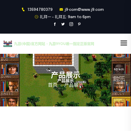
13594780379
j9·com@www.j9.com
礼拜一 - 礼拜五: 9am to 6pm
产品展示
首页
产品展示