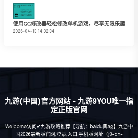
使用GG修改器轻松修改单机游戏，尽享无限乐趣
2026-04-13 14:32:34
九游(中国)官方网站 - 九游9YOU唯一指
定正版官网
Welcome访问✔九游攻略推荐【导航：baidu典ag】九游中
国2026最新版官网,登录,入口,手机版网址（j9-cn-