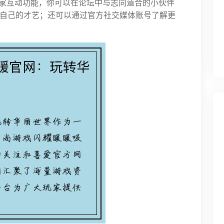
玩家互动功能，你可以在论坛中与志同道合的小伙伴
自己的才艺；还可以通过官方社交媒体账号了解更