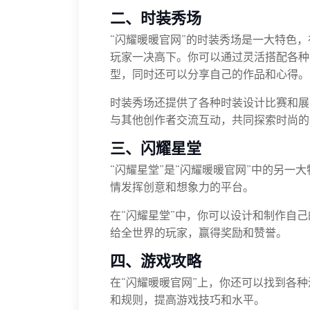
二、时装秀场
“闪耀暖暖官网”的时装秀场是一大特色
玩家一决高下。你可以通过灵活搭配各种
型，同时还可以分享自己的作品和心得。
时装秀场还提供了各种时装设计比赛和展
与其他创作者交流互动，共同探索时尚的
三、闪耀星堂
“闪耀星堂”是“闪耀暖暖官网”中的另一
情发挥创意和想象力的平台。
在“闪耀星堂”中，你可以设计和制作自
给全世界的玩家，赢得奖励和赞誉。
四、游戏攻略
在“闪耀暖暖官网”上，你还可以找到各
和规则，提高游戏技巧和水平。