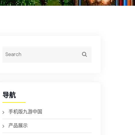
导航
手机版九游中国
产品展示