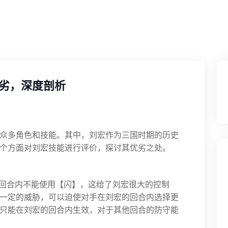
劣，深度剖析
众多角色和技能。其中，刘宏作为三国时期的历史
个方面对刘宏技能进行评价，探讨其优劣之处。
宏回合内不能使用【闪】，这给了刘宏很大的控制
一定的威胁，可以迫使对手在刘宏的回合内选择更
只能在刘宏的回合内生效，对于其他回合的防守能