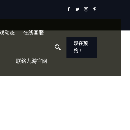
戏动态
在线客服
现在预
约 !
联络九游官网