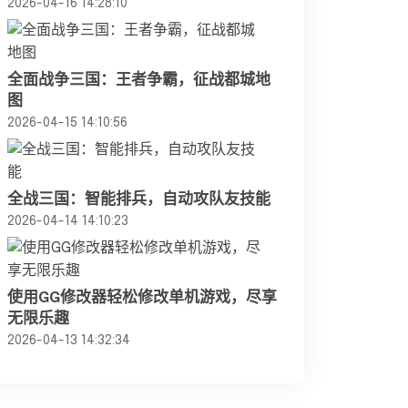
2026-04-16 14:28:10
全面战争三国：王者争霸，征战都城地
图
2026-04-15 14:10:56
全战三国：智能排兵，自动攻队友技能
2026-04-14 14:10:23
使用GG修改器轻松修改单机游戏，尽享
无限乐趣
2026-04-13 14:32:34