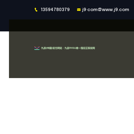
13594780379
j9·com@www.j9.com