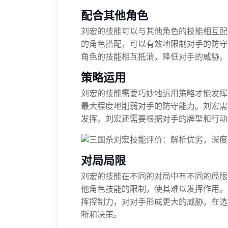
配合其他角色
刘宏的技能可以与其他角色的技能相互配
的角色搭配，可以有效地限制对手的防守
角色的技能相互抵消，降低对手的威胁。
策略运用
刘宏的技能需要巧妙地运用策略才能发挥
最大程度地削弱对手的防守能力。刘宏需
发挥。刘宏还需要根据对手的牌型和行动
对局局限
刘宏的技能在不同的对局中有不同的局限
他角色技能的限制，使其难以发挥作用。
挥控制力，对对手形成更大的威胁。在选
断和决策。