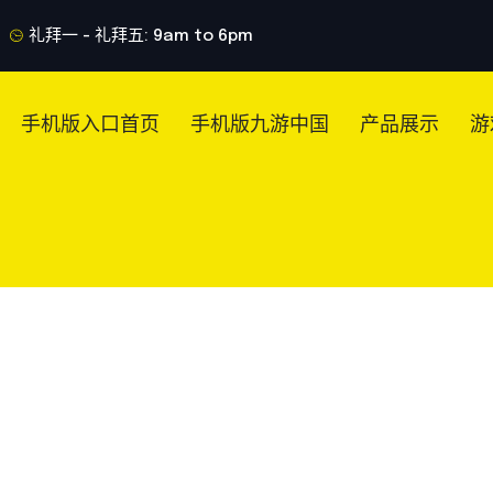
礼拜一 - 礼拜五: 9am to 6pm
手机版入口首页
手机版九游中国
产品展示
游
产品展示
首页
产品展示