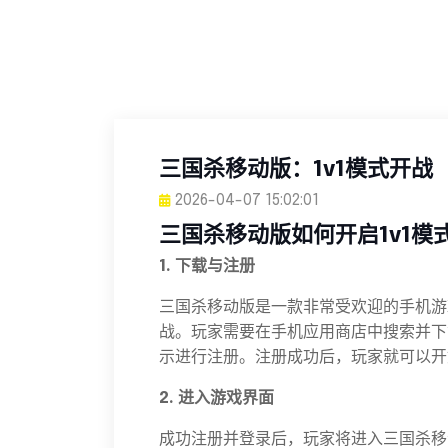
三国杀移动版：1v1模式开战
2026-04-07 15:02:01
三国杀移动版如何开启1v1模
1. 下载与注册
三国杀移动版是一款非常受欢迎的手机游
战。玩家需要在手机应用商店中搜索并下
示进行注册。注册成功后，玩家就可以开
2. 进入游戏界面
成功注册并登录后，玩家将进入三国杀移