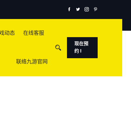
戏动态
在线客服
现在预
约 !
联络九游官网